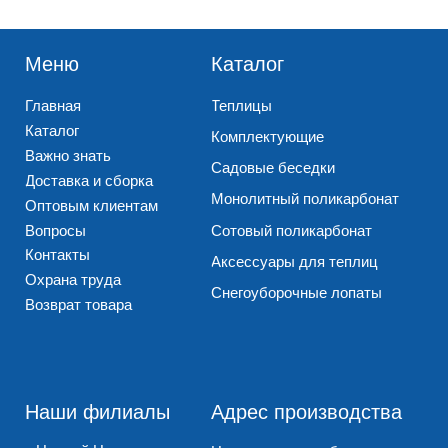
Каталог
Комплектующие
Важно знать
Садовые беседки
Доставка и сборка
Монолитный поликарбонат
Оптовым клиентам
Вопросы
Сотовый поликарбонат
Контакты
Аксессуары для теплиц
Охрана труда
Снегоуборочные лопаты
Возврат товара
Наши филиалы
Адрес производства
г. Нижний Новгород
Нижегородская обл.,
ул. Геологов, д. 12а
Богородский р-н,
дер. Кожевенное
+7 (831) 218-05-46
+7 (831) 424-15-20
+7 (831) 218-05-47
+7 (831) 424-77-77
г. Нижний Новгород
Реквизиты компании
ул. Электровозная, 7д
+7 (831) 424-99-99