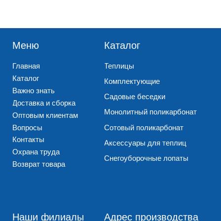
Главная
Теплицы
Каталог
Комплектующие
Важно знать
Садовые беседки
Доставка и сборка
Монолитный поликарбонат
Оптовым клиентам
Вопросы
Сотовый поликарбонат
Контакты
Аксессуары для теплиц
Охрана труда
Снегоуборочные лопаты
Возврат товара
Наши филиалы
Адрес производства
г. Нижний Новгород
Нижегородская обл.,
ул. Геологов, д. 12а
Богородский р-н,
дер. Кожевенное
+7 (831) 218-05-46
+7 (831) 424-15-20
+7 (831) 218-05-47
+7 (831) 424-77-77
г. Нижний Новгород
Реквизиты компании
ул. Электровозная, 7д
+7 (831) 424-99-99