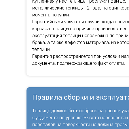
Купленная у нас теплица прослужит Вам долг
металлические теплицы- 2 года, на оцинкова
момента покупки.
Гарантийными являются случаи, когда прои
каркаса теплицы по причине производственн
эксплуатация теплицы невозможна по причи
брака, а также дефектов материала, из кото
теплицы.
Гарантия распространяется при условии нал
документа, подтверждающего факт оплаты.
Правила сборки и эксплуат
Теплица должна быть собрана на ровном уча
фундаменте по уровню. Высота неровностей
перепадов на поверхности не должна превыш