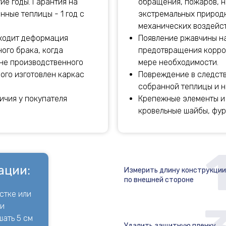
ие годы. Гарантия на
обращения, пожаров, н
нные теплицы - 1 год с
экстремальных природн
механических воздейст
сходит деформация
Появление ржавчины на
ого брака, когда
предотвращения корро
не производственного
мере необходимости.
рого изготовлен каркас
Повреждение в следст
собранной теплицы и н
ичия у покупателя
Крепежные элементы и
кровельные шайбы, фурн
ации:
Измерить длину конструкции
по внешней стороне
стке или
 и
ать 5 см
Удалить защитную пленку