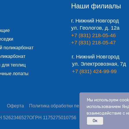
Наши филиалы
г. Нижний Новгород
ул. Геологов, д. 12а
ющие
+7 (831) 218-05-46
еседки
+7 (831) 218-05-47
й поликарбонат
оликарбонат
г. Нижний Новгород
ул. Электровозная, 7д
 для теплиц
+7 (831) 424-99-99
очные лопаты
Мы используем cook
Оферта
Политика обработки персональных данных
С
использованием Янд
взаимодействие с н
 5262346527
ОГРН 1175275010756
Ок