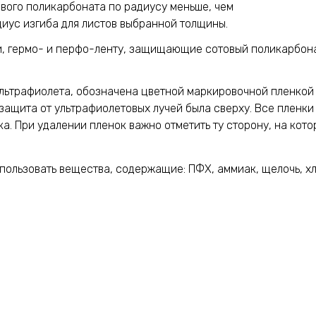
ового поликарбоната по радиусу меньше, чем
иус изгиба для листов выбранной толщины.
и, гермо- и перфо-ленту, защищающие сотовый поликарбона
льтрафиолета, обозначена цветной маркировочной пленкой 
защита от ультрафиолетовых лучей была сверху. Все пленки
а. При удалении пленок важно отметить ту сторону, на кот
ользовать вещества, содержащие: ПФХ, аммиак, щелочь, хло