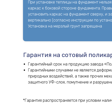
При установке теплицы на фундамент нельзя
каркас к боковой стороне фундамента. Прав
установить каркас на фундамент сверху, и з
вертикально (согласно инструкции по устано
Установка на мерзлый грунт запрещена
Гарантия на сотовый полика
Гарантийный срок на продукцию завода «По
Гарантийными случаями не является деформа
природных воздействий, а также прочих ме
защитного УФ-слоя, помутнение и разрушени
*Гарантия распространяется при условии налич