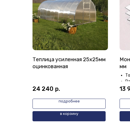
 (Avto)
Теплица усиленная 25х25мм
Мон
оцинкованная
мм
То
Ра
24 240
р.
13 
подробнее
в корзину