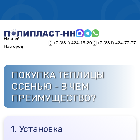
График работы на лето 2026г.
Нижний
+7 (831) 424-15-20
+7 (831) 424-77-77
Новгород
ПОКУПКА ТЕПЛИЦЫ
ОСЕНЬЮ - В ЧЕМ
ПРЕИМУЩЕСТВО?
1. Установка
Урожай собран, а это значит в саду полно
свободного места и можно спокойно и
обдуманно выбрать подходящее место для
установки теплицы. Да еще и время есть, и
можно больше внимания уделить вопросу
установки, так как нет сопутствующих
весенних хлопот с посадками.