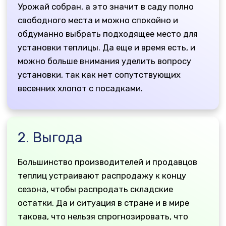
2. Выгода
Большинство производителей и продавцов
теплиц устраивают распродажу к концу
сезона, чтобы распродать складские
остатки. Да и ситуация в стране и в мире
такова, что нельзя спрогнозировать, что
будет с ценами на сырье и на
стройматериалы через полгода. Есть
вероятность значительного скачка цен (20-
40%), такое уже было.
3. Посадка
Большинство людей приобретают теплицу
именно весной, и после покупки дожидаются
своей очереди на доставку и установку.
Машины доставки загружены, бригады
установщиков работают с утра и до
темноты. И даже при выделении