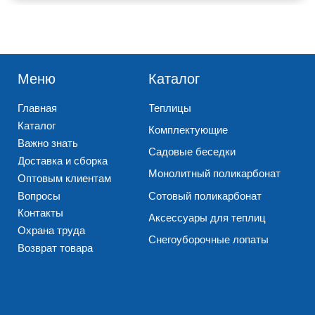
Наши филиалы
Адрес производства
г. Нижний Новгород
Нижегородская обл.,
ул. Геологов, д. 12а
Богородский р-н,
дер. Кожевенное
+7 (831) 218-05-46
+7 (831) 424-15-20
+7 (831) 218-05-47
+7 (831) 424-77-77
г. Нижний Новгород
Реквизиты компании
ул. Электровозная, 7д
+7 (831) 424-99-99
Завод “ПОЛИПЛАСТ-НН” (POLYPLAST-NN)
ИНН 5262346527
ОГРН 1175275010756
Оферта
Политика обработки персональных данных
Согласие на обработку персональных данных
© 2010 – 2026, Все права защищены
Разработано Дизайн-сайт.про