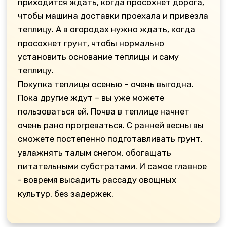
Меню
Каталог
Главная
Теплицы
Каталог
Комплектующие
Важно знать
Садовые беседки
Доставка и сборка
Монолитный поликарбонат
Оптовым клиентам
Вопросы
Сотовый поликарбонат
Контакты
Аксессуары для теплиц
Охрана труда
Снегоуборочные лопаты
Возврат товара