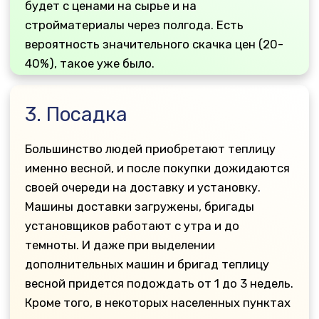
дополнительных машин и бригад теплицу
весной придется подождать от 1 до 3 недель.
Кроме того, в некоторых населенных пунктах
приходится ждать, когда просохнет дорога,
чтобы машина доставки проехала и привезла
теплицу. А в огородах нужно ждать, когда
просохнет грунт, чтобы нормально
установить основание теплицы и саму
теплицу.
Покупка теплицы осенью – очень выгодна.
Пока другие ждут – вы уже можете
пользоваться ей. Почва в теплице начнет
очень рано прогреваться. С ранней весны вы
сможете постепенно подготавливать грунт,
увлажнять талым снегом, обогащать
питательными субстратами. И самое главное
- вовремя высадить рассаду овощных
культур, без задержек.