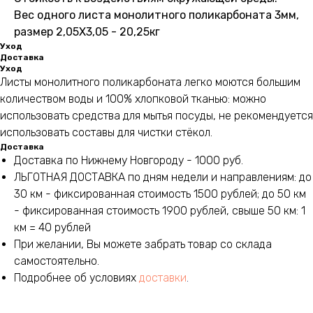
Вес одного листа монолитного поликарбоната 3мм,
размер 2,05Х3,05 - 20,25кг
Уход
Доставка
Уход
Листы монолитного поликарбоната легко моются большим
количеством воды и 100% хлопковой тканью: можно
использовать средства для мытья посуды, не рекомендуется
использовать составы для чистки стёкол.
Доставка
Доставка по Нижнему Новгороду - 1000 руб.
ЛЬГОТНАЯ ДОСТАВКА по дням недели и направлениям: до
30 км - фиксированная стоимость 1500 рублей; до 50 км
Меню
Каталог
- фиксированная стоимость 1900 рублей, свыше 50 км: 1
км = 40 рублей
Главная
Теплицы
При желании, Вы можете забрать товар со склада
Каталог
Комплектующие
Важно знать
самостоятельно.
Садовые беседки
Доставка и сборка
Подробнее об условиях
доставки
.
Монолитный поликарбонат
Оптовым клиентам
Вопросы
Сотовый поликарбонат