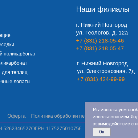
Наши филиалы
г. Нижний Новгород
ул. Геологов, д. 12а
ющие
+7 (831) 218-05-46
еседки
+7 (831) 218-05-47
й поликарбонат
оликарбонат
г. Нижний Новгород
ул. Электровозная, 7д
 для теплиц
+7 (831) 424-99-99
очные лопаты
Мы используем cook
Оферта
Политика обработки персональных данных
С
использованием Янд
взаимодействие с н
 5262346527
ОГРН 1175275010756
Ок