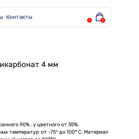
ы
Контакты
0
0
икарбонат 4 мм
ачного 90% , у цветного от 35%.
х температур: от -75º до 100° С. Материал