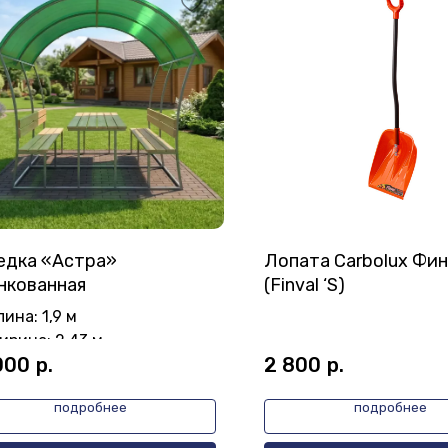
едка «Астра»
Лопата Carbolux Фин
нкованная
(Finval ‘S)
ина: 1,9 м
ирина: 2,43 м
000
р.
2 800
р.
ысота: 2,02 м
подробнее
подробнее