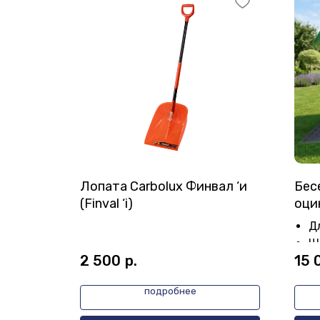
Лопата Carbolux Финвал ‘и
Бес
оре
(Finval ‘i)
оци
)
Дл
Ш
2 500
р.
15 
В
подробнее