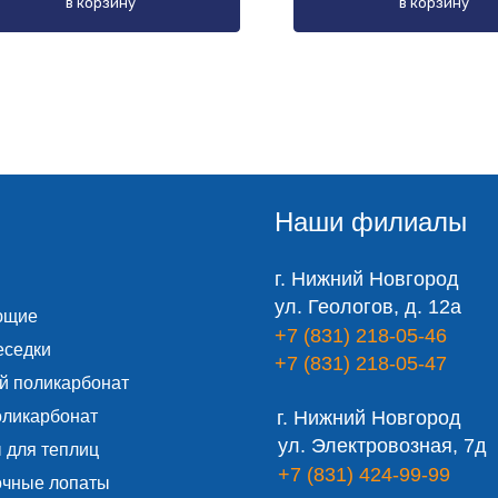
в корзину
в корзину
Наши филиалы
г. Нижний Новгород
ул. Геологов, д. 12а
ющие
+7 (831) 218-05-46
еседки
+7 (831) 218-05-47
й поликарбонат
оликарбонат
г. Нижний Новгород
ул. Электровозная, 7д
 для теплиц
+7 (831) 424-99-99
очные лопаты