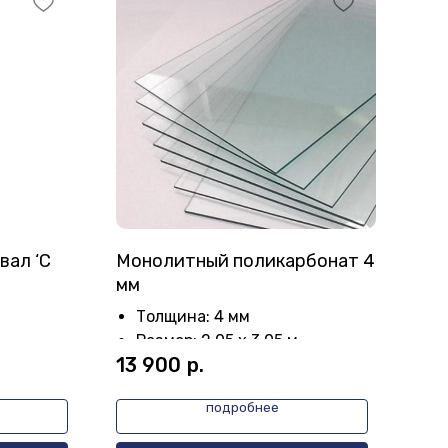
вал ‘С
Монолитный поликарбонат 4
Лоп
мм
ПК4
руч
Толщина: 4 мм
Размер: 2,05 х 3,05 м
13 900
р.
1 3
подробнее